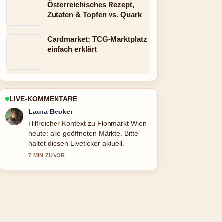
Österreichisches Rezept,
Zutaten & Topfen vs. Quark
Cardmarket: TCG-Marktplatz
einfach erklärt
LIVE-KOMMENTARE
Nico Hoffmann
Die Berichterstattung zu Victoria
Principal: Was wurde aus der Dallas-
Schauspielerin wirkt solide und sehr
gut nachvollziehbar.
9 MIN ZUVOR