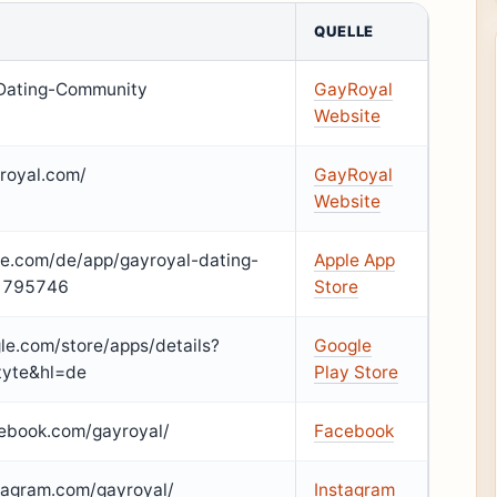
QUELLE
-Dating-Community
GayRoyal
Website
royal.com/
GayRoyal
Website
ple.com/de/app/gayroyal-dating-
Apple App
01795746
Store
gle.com/store/apps/details?
Google
tyte&hl=de
Play Store
ebook.com/gayroyal/
Facebook
tagram.com/gayroyal/
Instagram