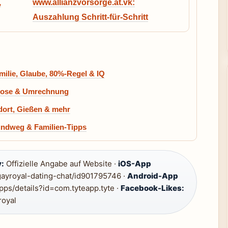
,
www.allianzvorsorge.at.vk:
Auszahlung Schritt-für-Schritt
milie, Glaube, 80%-Regel & IQ
ognose & Umrechnung
dort, Gießen & mehr
Rundweg & Familien-Tipps
:
Offizielle Angabe auf Website ·
iOS-App
ayroyal-dating-chat/id901795746 ·
Android-App
pps/details?id=com.tyteapp.tyte ·
Facebook-Likes:
oyal