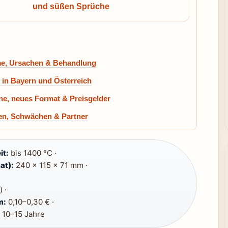
und süßen Sprüche
, Ursachen & Behandlung
 in Bayern und Österreich
e, neues Format & Preisgelder
en, Schwächen & Partner
it:
bis 1400 °C ·
at):
240 × 115 × 71 mm ·
 ·
m:
0,10–0,30 € ·
10–15 Jahre