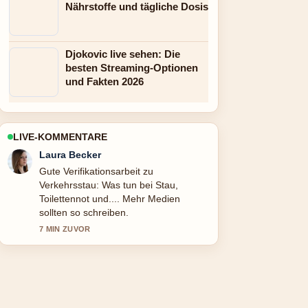
Nährstoffe und tägliche Dosis
Djokovic live sehen: Die
besten Streaming-Optionen
und Fakten 2026
LIVE-KOMMENTARE
Nico Hoffmann
Starke Einordnung zu Flohmarkt Wien
heute: alle geöffneten Märkte. Das ist
die klarste Zusammenfassung, die ich
heute gesehen habe.
9 MIN ZUVOR