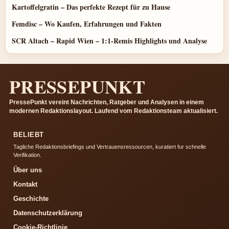
Kartoffelgratin – Das perfekte Rezept für zu Hause
Femdisc – Wo Kaufen, Erfahrungen und Fakten
SCR Altach – Rapid Wien – 1:1-Remis Highlights und Analyse
PRESSEPUNKT
PressePunkt vereint Nachrichten, Ratgeber und Analysen in einem
modernen Redaktionslayout. Laufend vom Redaktionsteam aktualisiert.
BELIEBT
Tagliche Redaktionsbriefings und Vertrauensressourcen, kuratiert fur schnelle
Verifikation.
Über uns
Kontakt
Geschichte
Datenschutzerklärung
Cookie-Richtlinie