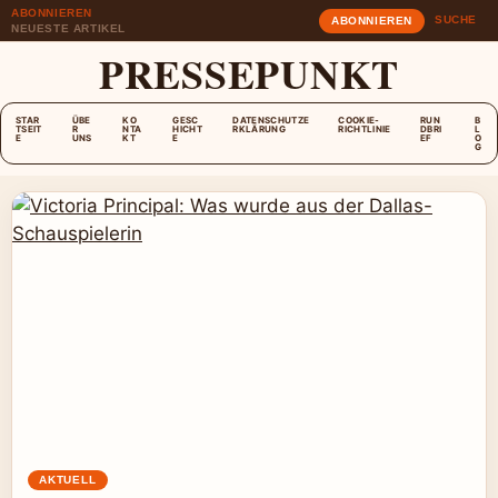
ABONNIEREN
SUCHE
ABONNIEREN
NEUESTE ARTIKEL
PRESSEPUNKT
STAR
ÜBE
KO
GESC
DATENSCHUTZE
COOKIE-
RUN
B
TSEIT
R
NTA
HICHT
RKLÄRUNG
RICHTLINIE
DBRI
L
E
UNS
KT
E
EF
O
G
AKTUELL