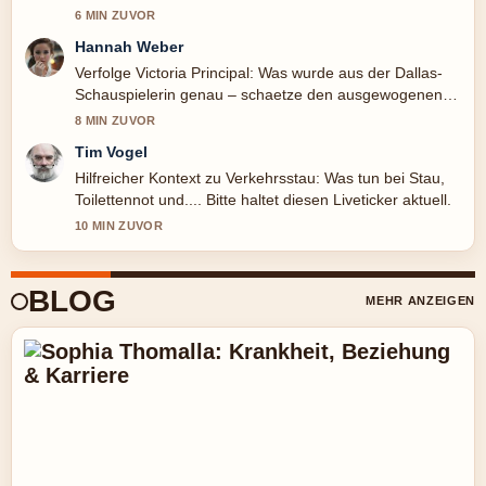
Zusammenfassung, die ich heute gesehen habe.
6 MIN ZUVOR
Hannah Weber
Verfolge Victoria Principal: Was wurde aus der Dallas-
Schauspielerin genau – schaetze den ausgewogenen
Ton hier.
8 MIN ZUVOR
Tim Vogel
Hilfreicher Kontext zu Verkehrsstau: Was tun bei Stau,
Toilettennot und.... Bitte haltet diesen Liveticker aktuell.
10 MIN ZUVOR
BLOG
MEHR ANZEIGEN