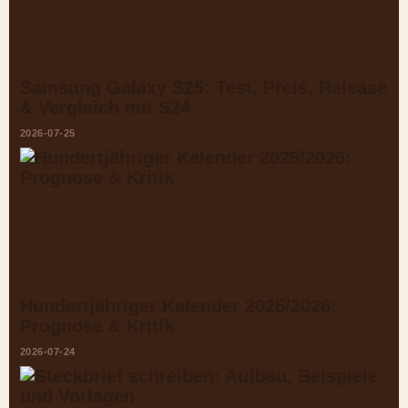
Samsung Galaxy S25: Test, Preis, Release
& Vergleich mit S24
2026-07-25
Hundertjähriger Kalender 2025/2026:
Prognose & Kritik
2026-07-24