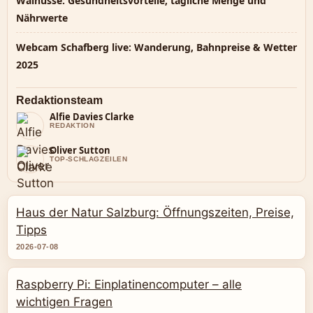
Walnüsse: Gesundheitsvorteile, tägliche Menge und
Nährwerte
Webcam Schafberg live: Wanderung, Bahnpreise & Wetter
2025
Redaktionsteam
Alfie Davies Clarke
REDAKTION
Oliver Sutton
TOP-SCHLAGZEILEN
Haus der Natur Salzburg: Öffnungszeiten, Preise,
Tipps
2026-07-08
Raspberry Pi: Einplatinencomputer – alle
wichtigen Fragen