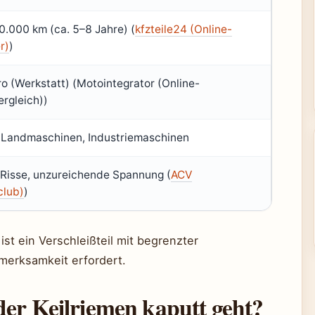
.000 km (ca. 5–8 Jahre) (
kfzteile24 (Online-
r)
)
o (Werkstatt) (Motointegrator (Online-
rgleich))
Landmaschinen, Industriemaschinen
 Risse, unzureichende Spannung (
ACV
club)
)
ist ein Verschleißteil mit begrenzter
merksamkeit erfordert.
der Keilriemen kaputt geht?