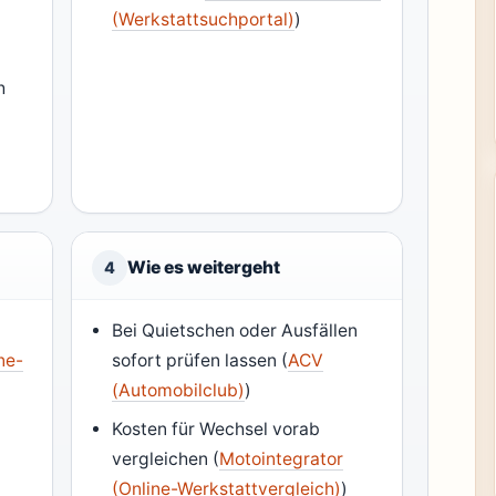
(Werkstattsuchportal)
)
h
Wie es weitergeht
4
Bei Quietschen oder Ausfällen
ne-
sofort prüfen lassen (
ACV
(Automobilclub)
)
Kosten für Wechsel vorab
vergleichen (
Motointegrator
(Online-Werkstattvergleich)
)