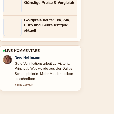
Günstige Preise & Vergleich
Goldpreis heute: 18k, 24k,
Euro und Gebrauchtgold
aktuell
LIVE-KOMMENTARE
Hannah Weber
Starke Einordnung zu Verkehrsstau:
Was tun bei Stau, Toilettennot und....
Das ist die klarste Zusammenfassung,
die ich heute gesehen habe.
9 MIN ZUVOR