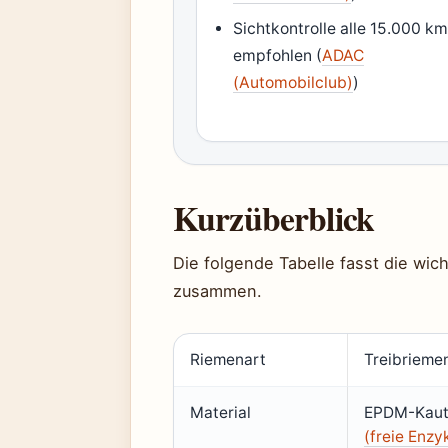
Sichtkontrolle alle 15.000 k
empfohlen (
ADAC
(Automobilclub)
)
Kurzüberblick
Die folgende Tabelle fasst die wi
zusammen.
Riemenart
Treibriemen 
Material
EPDM-Kauts
(freie Enzy