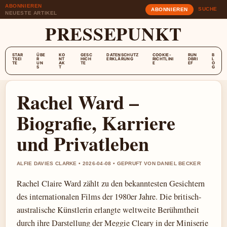
ABONNIEREN
SUCHE
ABONNIEREN
NEUESTE ARTIKEL
PRESSEPUNKT
STAR
ÜBE
KO
GESC
DATENSCHUTZ
COOKIE-
RUN
B
TSEI
R
NT
HICH
ERKLÄRUNG
RICHTLINI
DBRI
L
TE
UN
AK
TE
E
EF
O
S
T
G
Rachel Ward –
Biografie, Karriere
und Privatleben
ALFIE DAVIES CLARKE • 2026-04-08 • GEPRUFT VON DANIEL BECKER
Rachel Claire Ward zählt zu den bekanntesten Gesichtern
des internationalen Films der 1980er Jahre. Die britisch-
australische Künstlerin erlangte weltweite Berühmtheit
durch ihre Darstellung der Meggie Cleary in der Miniserie