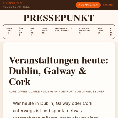
ABONNIEREN
SUCHE
ABONNIEREN
NEUESTE ARTIKEL
PRESSEPUNKT
STAR
ÜBE
KO
GESC
DATENSCHUTZ
COOKIE-
RUN
B
TSEI
R
NT
HICH
ERKLÄRUNG
RICHTLINI
DBRI
L
TE
UN
AK
TE
E
EF
O
S
T
G
Veranstaltungen heute:
Dublin, Galway &
Cork
ALFIE DAVIES CLARKE • 2026-06-04 • GEPRUFT VON DANIEL BECKER
Wer heute in Dublin, Galway oder Cork
unterwegs ist und spontan etwas