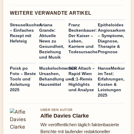
WEITERE VERWANDTE ARTIKEL
Streuselkuchen
Ariana
Franz
Epitheloides
– Einfaches
Grande:
Beckenbauer:
Angiosarkom
Rezept mit
Aktuelle
Der Kaiser –
– Symptome,
Hefeteig
News zu
Leben,
Diagnose,
Gesundheit,
Karriere und
Therapie &
Beziehung
Todesursache
Prognose
und Musik
Poisk po
Muskelschmerzen:
SCR Altach –
HanseMerkur
Foto – Beste
Ursachen,
Rapid Wien
im Test:
Tools und
Behandlung und
– 1:1-Remis
Erfahrungen,
Anleitung
Hausmittel
Highlights
Kosten &
2025
und Analyse
Leistungen
2025
UBER DEN AUTOR
Alfie Davies Clarke
Wir veröffentlichen täglich faktenbasierte
Berichte mit laufender redaktioneller