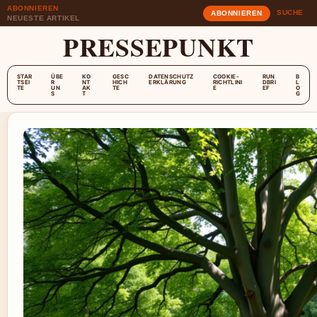
ABONNIEREN
SUCHE
ABONNIEREN
NEUESTE ARTIKEL
PRESSEPUNKT
STAR
ÜBE
KO
GESC
DATENSCHUTZ
COOKIE-
RUN
B
TSEI
R
NT
HICH
ERKLÄRUNG
RICHTLINI
DBRI
L
TE
UN
AK
TE
E
EF
O
S
T
G