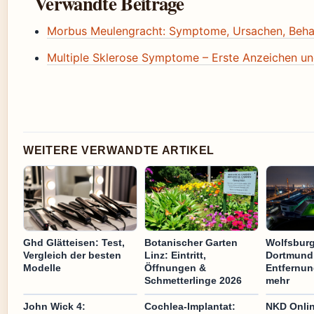
Verwandte Beiträge
Morbus Meulengracht: Symptome, Ursachen, Beh
Multiple Sklerose Symptome – Erste Anzeichen u
WEITERE VERWANDTE ARTIKEL
Ghd Glätteisen: Test,
Botanischer Garten
Wolfsbur
Vergleich der besten
Linz: Eintritt,
Dortmund: 
Modelle
Öffnungen &
Entfernun
Schmetterlinge 2026
mehr
John Wick 4:
Cochlea-Implantat:
NKD Onli