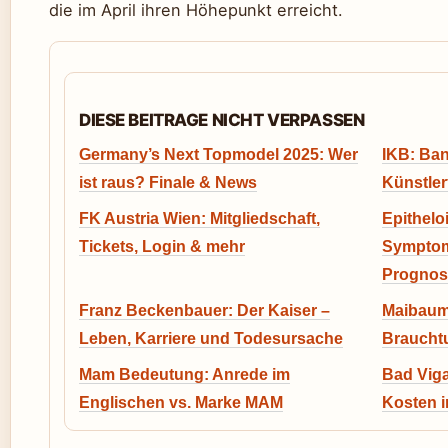
die im April ihren Höhepunkt erreicht.
DIESE BEITRAGE NICHT VERPASSEN
Germany’s Next Topmodel 2025: Wer
IKB: Ban
ist raus? Finale & News
Künstler
FK Austria Wien: Mitgliedschaft,
Epithelo
Tickets, Login & mehr
Symptom
Prognos
Franz Beckenbauer: Der Kaiser –
Maibaum:
Leben, Karriere und Todesursache
Braucht
Mam Bedeutung: Anrede im
Bad Viga
Englischen vs. Marke MAM
Kosten i