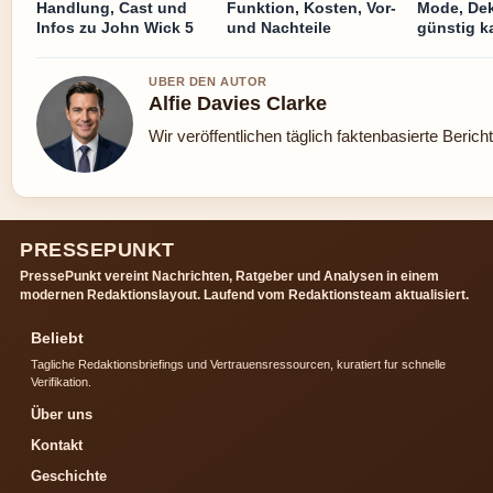
Handlung, Cast und
Funktion, Kosten, Vor-
Mode, Dek
Infos zu John Wick 5
und Nachteile
günstig k
UBER DEN AUTOR
Alfie Davies Clarke
Wir veröffentlichen täglich faktenbasierte Berich
PRESSEPUNKT
PressePunkt vereint Nachrichten, Ratgeber und Analysen in einem
modernen Redaktionslayout. Laufend vom Redaktionsteam aktualisiert.
Beliebt
Tagliche Redaktionsbriefings und Vertrauensressourcen, kuratiert fur schnelle
Verifikation.
Über uns
Kontakt
Geschichte