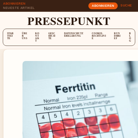
ABONNIEREN
SUCHE
ABONNIEREN
NEUESTE ARTIKEL
PRESSEPUNKT
STAR
ÜBE
KO
GESC
DATENSCHUTZ
COOKIE-
RUN
B
TSEI
R
NT
HICH
ERKLÄRUNG
RICHTLINI
DBRI
L
TE
UNS
AK
TE
E
EF
O
T
G