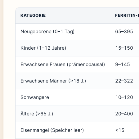
KATEGORIE
FERRITIN-
Neugeborene (0–1 Tag)
65–395
Kinder (1–12 Jahre)
15–150
Erwachsene Frauen (prämenopausal)
9–145
Erwachsene Männer (≥18 J.)
22–322
Schwangere
10–120
Ältere (>65 J.)
20–400
Eisenmangel (Speicher leer)
<15