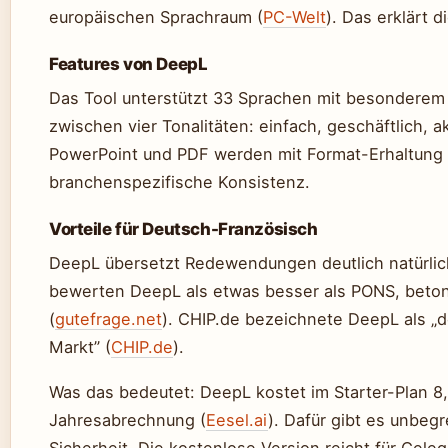
europäischen Sprachraum (
PC-Welt
). Das erklärt 
Features von DeepL
Das Tool unterstützt 33 Sprachen mit besonderem 
zwischen vier Tonalitäten: einfach, geschäftlich,
PowerPoint und PDF werden mit Format-Erhaltung ü
branchenspezifische Konsistenz.
Vorteile für Deutsch-Französisch
DeepL übersetzt Redewendungen deutlich natürlich
bewerten DeepL als etwas besser als PONS, betone
(
gutefrage.net
). CHIP.de bezeichnete DeepL als „
Markt” (
CHIP.de
).
Was das bedeutet: DeepL kostet im Starter-Plan 8
Jahresabrechnung (
Eesel.ai
). Dafür gibt es unbe
Sicherheit. Die kostenlose Version reicht für Geleg