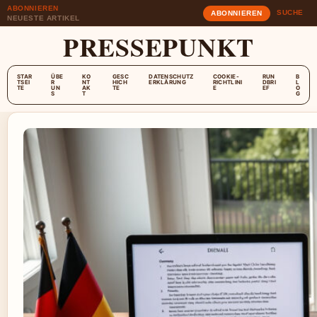
ABONNIEREN
SUCHE
ABONNIEREN
NEUESTE ARTIKEL
PRESSEPUNKT
STAR
ÜBE
KO
GESC
DATENSCHUTZ
COOKIE-
RUN
B
TSEI
R
NT
HICH
ERKLÄRUNG
RICHTLINI
DBRI
L
TE
UN
AK
TE
E
EF
O
S
T
G