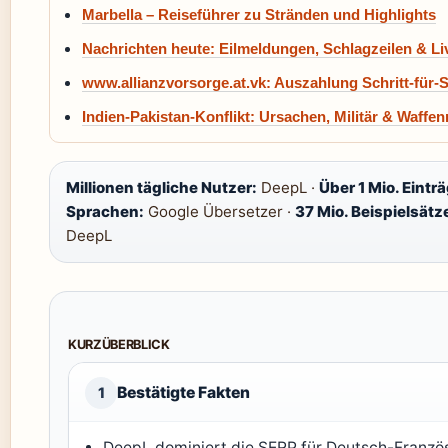
Marbella – Reiseführer zu Stränden und Highlights
Nachrichten heute: Eilmeldungen, Schlagzeilen & L
www.allianzvorsorge.at.vk: Auszahlung Schritt-für-S
Indien-Pakistan-Konflikt: Ursachen, Militär & Waffe
Millionen tägliche Nutzer:
DeepL ·
Über 1 Mio. Eintr
Sprachen:
Google Übersetzer ·
37 Mio. Beispielsätz
DeepL
KURZÜBERBLICK
Bestätigte Fakten
1
DeepL dominiert die SERP für Deutsch-Französ