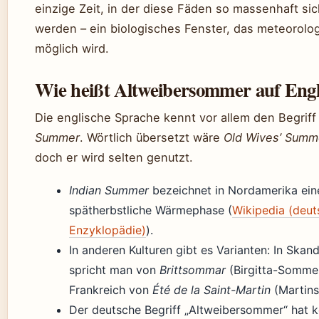
einzige Zeit, in der diese Fäden so massenhaft sic
werden – ein biologisches Fenster, das meteorolo
möglich wird.
Wie heißt Altweibersommer auf Engl
Die englische Sprache kennt vor allem den Begrif
Summer
. Wörtlich übersetzt wäre
Old Wives’ Summ
doch er wird selten genutzt.
Indian Summer
bezeichnet in Nordamerika ein
spätherbstliche Wärmephase (
Wikipedia (deut
Enzyklopädie)
).
In anderen Kulturen gibt es Varianten: In Skan
spricht man von
Brittsommar
(Birgitta-Sommer
Frankreich von
Été de la Saint-Martin
(Martin
Der deutsche Begriff „Altweibersommer“ hat k