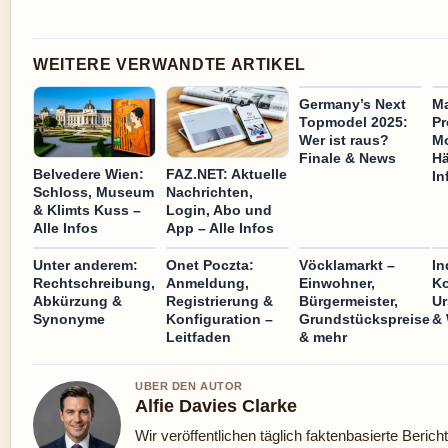
WEITERE VERWANDTE ARTIKEL
Germany’s Next
Ma
Topmodel 2025:
Pr
Wer ist raus?
Mo
Finale & News
Hä
Belvedere Wien:
FAZ.NET: Aktuelle
In
Schloss, Museum
Nachrichten,
& Klimts Kuss –
Login, Abo und
Alle Infos
App – Alle Infos
Unter anderem:
Onet Poczta:
Vöcklamarkt –
In
Rechtschreibung,
Anmeldung,
Einwohner,
Ko
Abkürzung &
Registrierung &
Bürgermeister,
Ur
Synonyme
Konfiguration –
Grundstückspreise
& 
Leitfaden
& mehr
UBER DEN AUTOR
Alfie Davies Clarke
Wir veröffentlichen täglich faktenbasierte Berich