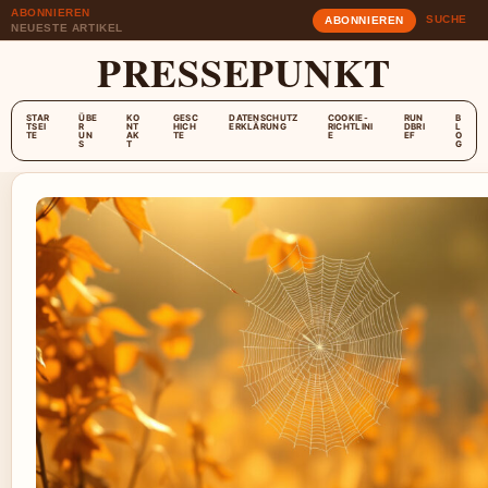
ABONNIEREN
SUCHE
ABONNIEREN
NEUESTE ARTIKEL
PRESSEPUNKT
STAR
ÜBE
KO
GESC
DATENSCHUTZ
COOKIE-
RUN
B
TSEI
R
NT
HICH
ERKLÄRUNG
RICHTLINI
DBRI
L
TE
UN
AK
TE
E
EF
O
S
T
G