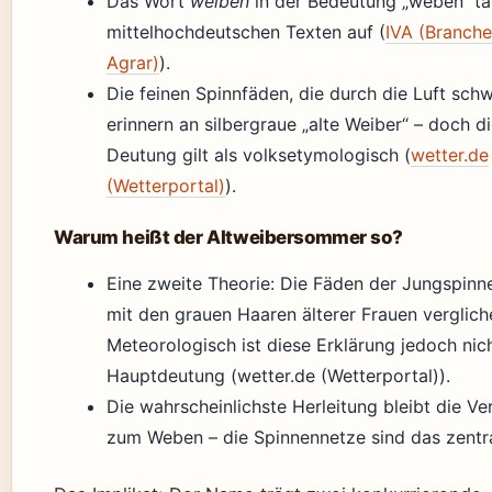
Das Wort
weiben
in der Bedeutung „weben“ ta
mittelhochdeutschen Texten auf (
IVA (Branch
Agrar)
).
Die feinen Spinnfäden, die durch die Luft sch
erinnern an silbergraue „alte Weiber“ – doch d
Deutung gilt als volksetymologisch (
wetter.de
(Wetterportal)
).
Warum heißt der Altweibersommer so?
Eine zweite Theorie: Die Fäden der Jungspin
mit den grauen Haaren älterer Frauen verglich
Meteorologisch ist diese Erklärung jedoch nich
Hauptdeutung (wetter.de (Wetterportal)).
Die wahrscheinlichste Herleitung bleibt die V
zum Weben – die Spinnennetze sind das zentra