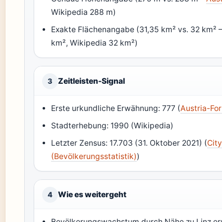
Wikipedia 288 m)
Exakte Flächenangabe (31,35 km² vs. 32 km² 
km², Wikipedia 32 km²)
Zeitleisten-Signal
3
Erste urkundliche Erwähnung: 777 (
Austria-Fo
Stadterhebung: 1990 (Wikipedia)
Letzter Zensus: 17.703 (31. Oktober 2021) (
Cit
(Bevölkerungsstatistik)
)
Wie es weitergeht
4
Bevölkerungswachstum durch Nähe zu Linz er