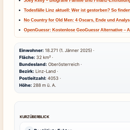
Joey Kelly – Biografie Familie und Finanz-Enthüllun
Todesfälle Linz aktuell: Wer ist gestorben? So finden
No Country for Old Men: 4 Oscars, Ende und Analys
OpenGuessr: Kostenlose GeoGuessr Alternative – Al
Einwohner:
18.271 (1. Jänner 2025) ·
Fläche:
32 km² ·
Bundesland:
Oberösterreich ·
Bezirk:
Linz-Land ·
Postleitzahl:
4053 ·
Höhe:
288 m ü. A.
KURZÜBERBLICK