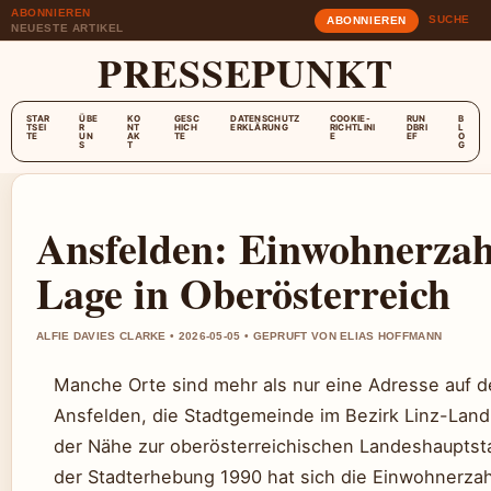
ABONNIEREN
SUCHE
ABONNIEREN
NEUESTE ARTIKEL
PRESSEPUNKT
STAR
ÜBE
KO
GESC
DATENSCHUTZ
COOKIE-
RUN
B
TSEI
R
NT
HICH
ERKLÄRUNG
RICHTLINI
DBRI
L
TE
UN
AK
TE
E
EF
O
S
T
G
Ansfelden: Einwohnerza
Lage in Oberösterreich
ALFIE DAVIES CLARKE • 2026-05-05 • GEPRUFT VON ELIAS HOFFMANN
Manche Orte sind mehr als nur eine Adresse auf d
Ansfelden, die Stadtgemeinde im Bezirk Linz-Land,
der Nähe zur oberösterreichischen Landeshauptsta
der Stadterhebung 1990 hat sich die Einwohnerzahl