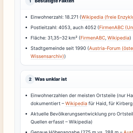
Bestätigte Fakten
1
Einwohnerzahl: 18.271 (
Wikipedia (freie Enzyk
Postleitzahl: 4053, auch 4052 (
FirmenABC (Un
Fläche: 31,35–32 km² (
FirmenABC
,
Wikipedia
)
Stadtgemeinde seit 1990 (
Austria-Forum (öste
Wissensarchiv)
)
Was unklar ist
2
Einwohnerzahlen der meisten Ortsteile (nur Ha
dokumentiert –
Wikipedia
für Haid, für Kirberg
Aktuelle Bevölkerungsentwicklung pro Ortsteil 
Quellen erfasst – Wikipedia)
Genaue Höhenangabe (275 m vs. 288 m –
Aus