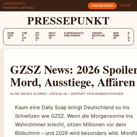
ABONNIEREN
SUCHE
ABONNIEREN
NEUESTE ARTIKEL
PRESSEPUNKT
STAR
ÜBE
KO
GESC
DATENSCHUTZ
COOKIE-
RUN
B
TSEI
R
NT
HICH
ERKLÄRUNG
RICHTLINI
DBRI
L
TE
UN
AK
TE
E
EF
O
S
T
G
GZSZ News: 2026 Spoiler
Mord, Ausstiege, Affären
ALFIE DAVIES CLARKE • 2026-04-18 • GEPRUFT VON HANNAH FISCHER
Kaum eine Daily Soap bringt Deutschland so ins
Schwitzen wie GZSZ. Wenn die Morgensonne ins
Wohnzimmer kriecht, sitzen Millionen vor dem
Bildschirm – und 2026 wird besonders wild. Mordfä