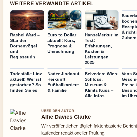
WEITERE VERWANDTE ARTIKEL
Sauerk
kochen
Rezept
& richt
Rachel Ward –
Euro to Dollar
HanseMerkur im
Zubere
Star der
aktuell: Kurs,
Test:
Dornenvögel
Prognose &
Erfahrungen,
und
Umrechnung
Kosten &
Regisseurin
Leistungen
2025
Todesfälle Linz
Nader Jindaoui:
Belvedere Wien:
Vans S
aktuell: Wer ist
Herkunft,
Schloss,
Geschi
gestorben? So
Fußballkarriere
Museum &
Preise 
finden Sie es
& Familie
Klimts Kuss –
Besond
Alle Infos
im Über
UBER DEN AUTOR
Alfie Davies Clarke
Wir veröffentlichen täglich faktenbasierte Berich
laufender redaktioneller Prüfung.