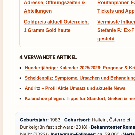
Adresse, Öffnungszeiten &
Routenplaner, F
Abteilungen
Tickets und App
Goldpreis aktuell Österreich:
Vermisste Influe
1 Gramm Gold heute
Stefanie P.: Ex-
gesteht
4 VERWANDTE ARTIKEL
Hundertjähriger Kalender 2025/2026: Prognose & Kri
Scheidenpilz: Symptome, Ursachen und Behandlun
Andritz – Profil Aktie Umsatz und aktuelle News
Kalanchoe pflegen: Tipps für Standort, Gießen & me
Geburtsjahr:
1983 ·
Geburtsort:
Hallein, Österreich 
Dunkelgrün fast schwarz (2018) ·
Bekanntester Roma
bleibt (2022) ·
Instagram-Follower:
ca. 59.000 ·
Verla