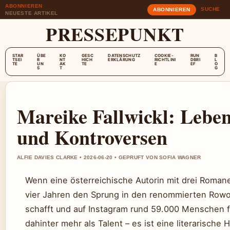
ABONNIEREN
SUCHE
ABONNIEREN
NEUESTE ARTIKEL
PRESSEPUNKT
STAR
ÜBE
KO
GESC
DATENSCHUTZ
COOKIE-
RUN
B
TSEI
R
NT
HICH
ERKLÄRUNG
RICHTLINI
DBRI
L
TE
UN
AK
TE
E
EF
O
S
T
G
Mareike Fallwickl: Lebe
und Kontroversen
ALFIE DAVIES CLARKE • 2026-06-20 • GEPRUFT VON SOFIA WAGNER
Wenn eine österreichische Autorin mit drei Roman
vier Jahren den Sprung in den renommierten Rowo
schafft und auf Instagram rund 59.000 Menschen f
dahinter mehr als Talent – es ist eine literarische 