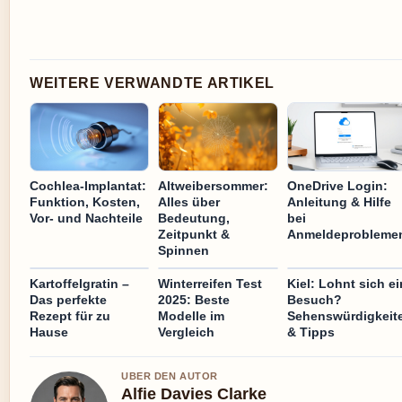
WEITERE VERWANDTE ARTIKEL
Cochlea-Implantat:
Altweibersommer:
OneDrive Login:
Funktion, Kosten,
Alles über
Anleitung & Hilfe
Vor- und Nachteile
Bedeutung,
bei
Zeitpunkt &
Anmeldeprobleme
Spinnen
Kartoffelgratin –
Winterreifen Test
Kiel: Lohnt sich ei
Das perfekte
2025: Beste
Besuch?
Rezept für zu
Modelle im
Sehenswürdigkeit
Hause
Vergleich
& Tipps
UBER DEN AUTOR
Alfie Davies Clarke