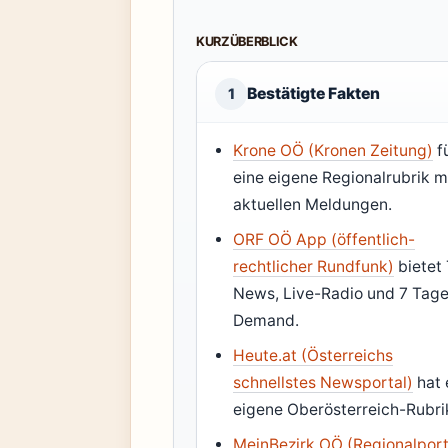
KURZÜBERBLICK
Bestätigte Fakten
1
Krone OÖ (Kronen Zeitung)
f
eine eigene Regionalrubrik m
aktuellen Meldungen.
ORF OÖ App (öffentlich-
rechtlicher Rundfunk)
bietet
News, Live-Radio und 7 Tag
Demand.
Heute.at (Österreichs
schnellstes Newsportal)
hat 
eigene Oberösterreich-Rubri
MeinBezirk OÖ (Regionalport