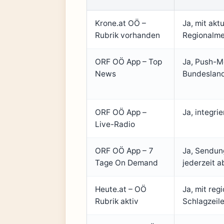
Krone.at OÖ –
Ja, mit akt
Rubrik vorhanden
Regionalm
ORF OÖ App – Top
Ja, Push-M
News
Bundeslan
ORF OÖ App –
Ja, integrie
Live-Radio
ORF OÖ App – 7
Ja, Sendu
Tage On Demand
jederzeit a
Heute.at – OÖ
Ja, mit reg
Rubrik aktiv
Schlagzeil