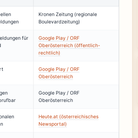
uellen
Kronen Zeitung (regionale
eldungen
Boulevardzeitung)
eldungen für
Google Play / ORF
d
Oberösterreich (öffentlich-
rechtlich)
rt
Google Play / ORF
Oberösterreich
ngen
Google Play / ORF
brufbar
Oberösterreich
ionalen
Heute.at (österreichisches
en
Newsportal)