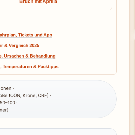
Bruch mit Aprilia
ahrplan, Tickets und App
r & Vergleich 2025
me, Ursachen & Behandlung
, Temperaturen & Packtipps
ionen ·
oße (OÖN, Krone, ORF) ·
50–100 ·
ner)