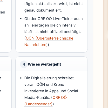
täglich aktualisiert wird, ist nicht
genau dokumentiert.
len
Ob der ORF OÖ Live-Ticker auch
an Feiertagen gleich intensiv
läuft, ist nicht offiziell bestätigt.
(
OÖN (Oberösterreichische
Nachrichten)
)
Wie es weitergeht
4
e
Die Digitalisierung schreitet
voran: OÖN und Krone
z
investieren in Apps und Social-
Media-Kanäle. (
ORF OÖ
(Landessender)
)