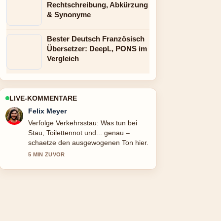
Rechtschreibung, Abkürzung
& Synonyme
Bester Deutsch Französisch
Übersetzer: DeepL, PONS im
Vergleich
LIVE-KOMMENTARE
Laura Becker
Hilfreicher Kontext zu Flohmarkt Wien
heute: alle geöffneten Märkte. Bitte
haltet diesen Liveticker aktuell.
7 MIN ZUVOR