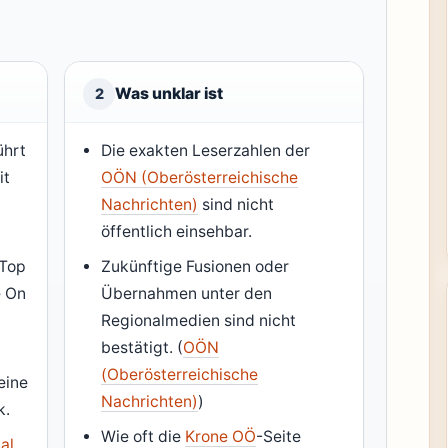
Was unklar ist
2
ührt
Die exakten Leserzahlen der
it
OÖN (Oberösterreichische
Nachrichten)
sind nicht
öffentlich einsehbar.
 Top
Zukünftige Fusionen oder
e On
Übernahmen unter den
Regionalmedien sind nicht
bestätigt. (
OÖN
(Oberösterreichische
eine
Nachrichten)
)
k.
Wie oft die
Krone OÖ
-Seite
al