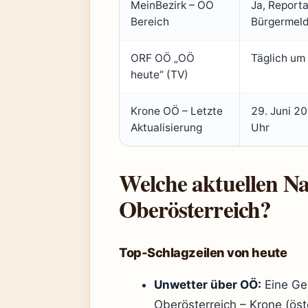
MeinBezirk – OÖ
Ja, Reporta
Bereich
Bürgermel
ORF OÖ „OÖ
Täglich um
heute“ (TV)
Krone OÖ – Letzte
29. Juni 2
Aktualisierung
Uhr
Welche aktuellen Na
Oberösterreich?
Top-Schlagzeilen von heute
Unwetter über OÖ:
Eine Gew
Oberösterreich – Krone (öst