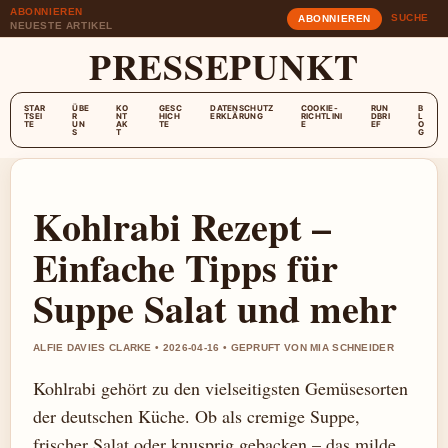
ABONNIEREN
SUCHE
ABONNIEREN
NEUESTE ARTIKEL
PRESSEPUNKT
STAR
ÜBE
KO
GESC
DATENSCHUTZ
COOKIE-
RUN
B
TSEI
R
NT
HICH
ERKLÄRUNG
RICHTLINI
DBRI
L
TE
UN
AK
TE
E
EF
O
S
T
G
Kohlrabi Rezept –
Einfache Tipps für
Suppe Salat und mehr
ALFIE DAVIES CLARKE • 2026-04-16 • GEPRUFT VON MIA SCHNEIDER
Kohlrabi gehört zu den vielseitigsten Gemüsesorten
der deutschen Küche. Ob als cremige Suppe,
frischer Salat oder knusprig gebacken – das milde