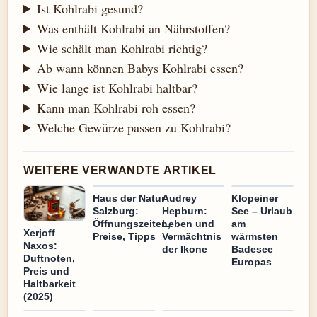
Ist Kohlrabi gesund?
Was enthält Kohlrabi an Nährstoffen?
Wie schält man Kohlrabi richtig?
Ab wann können Babys Kohlrabi essen?
Wie lange ist Kohlrabi haltbar?
Kann man Kohlrabi roh essen?
Welche Gewürze passen zu Kohlrabi?
WEITERE VERWANDTE ARTIKEL
Haus der Natur
Audrey
Klopeiner
Salzburg:
Hepburn:
See – Urlaub
Öffnungszeiten,
Leben und
am
Xerjoff
Preise, Tipps
Vermächtnis
wärmsten
Naxos:
der Ikone
Badesee
Duftnoten,
Europas
Preis und
Haltbarkeit
(2025)