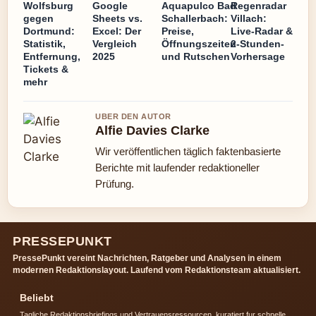
Wolfsburg
Google
Aquapulco Bad
Regenradar
gegen
Sheets vs.
Schallerbach:
Villach:
Dortmund:
Excel: Der
Preise,
Live-Radar &
Statistik,
Vergleich
Öffnungszeiten
2-Stunden-
Entfernung,
2025
und Rutschen
Vorhersage
Tickets &
mehr
UBER DEN AUTOR
Alfie Davies Clarke
Wir veröffentlichen täglich faktenbasierte
Berichte mit laufender redaktioneller
Prüfung.
PRESSEPUNKT
PressePunkt vereint Nachrichten, Ratgeber und Analysen in einem
modernen Redaktionslayout. Laufend vom Redaktionsteam aktualisiert.
Beliebt
Tagliche Redaktionsbriefings und Vertrauensressourcen, kuratiert fur schnelle