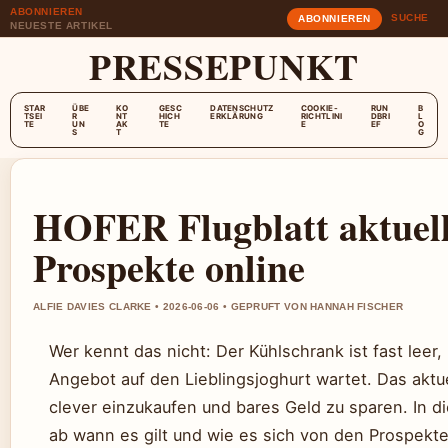
ABONNIEREN
SUCHE
ABONNIEREN
NEUESTE ARTIKEL
PRESSEPUNKT
STAR
ÜBE
KO
GESC
DATENSCHUTZ
COOKIE-
RUN
B
TSEI
R
NT
HICH
ERKLÄRUNG
RICHTLINI
DBRI
L
TE
UN
AK
TE
E
EF
O
S
T
G
HOFER Flugblatt aktuell
Prospekte online
ALFIE DAVIES CLARKE • 2026-06-06 • GEPRUFT VON HANNAH FISCHER
Wer kennt das nicht: Der Kühlschrank ist fast leer
Angebot auf den Lieblingsjoghurt wartet. Das aktuel
clever einzukaufen und bares Geld zu sparen. In di
ab wann es gilt und wie es sich von den Prospekte