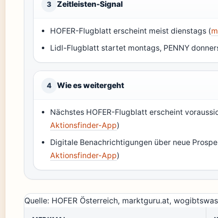
Zeitleisten-Signal
3
HOFER-Flugblatt erscheint meist dienstags (
m
Lidl-Flugblatt startet montags, PENNY donners
Wie es weitergeht
4
Nächstes HOFER-Flugblatt erscheint voraussi
Aktionsfinder-App
)
Digitale Benachrichtigungen über neue Prospe
Aktionsfinder-App
)
Quelle: HOFER Österreich, marktguru.at, wogibtswas