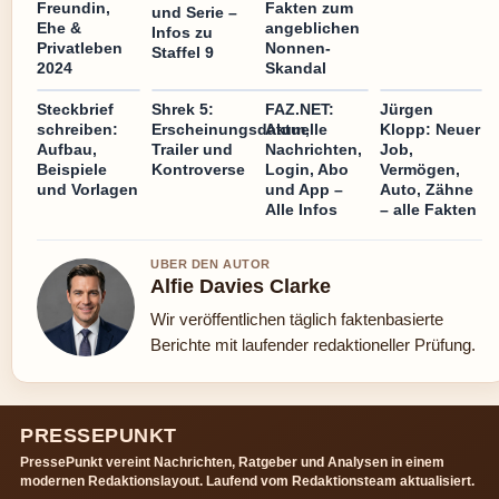
Freundin,
Fakten zum
und Serie –
Ehe &
angeblichen
Infos zu
Privatleben
Nonnen-
Staffel 9
2024
Skandal
Steckbrief
Shrek 5:
FAZ.NET:
Jürgen
schreiben:
Erscheinungsdatum,
Aktuelle
Klopp: Neuer
Aufbau,
Trailer und
Nachrichten,
Job,
Beispiele
Kontroverse
Login, Abo
Vermögen,
und Vorlagen
und App –
Auto, Zähne
Alle Infos
– alle Fakten
UBER DEN AUTOR
Alfie Davies Clarke
Wir veröffentlichen täglich faktenbasierte
Berichte mit laufender redaktioneller Prüfung.
PRESSEPUNKT
PressePunkt vereint Nachrichten, Ratgeber und Analysen in einem
modernen Redaktionslayout. Laufend vom Redaktionsteam aktualisiert.