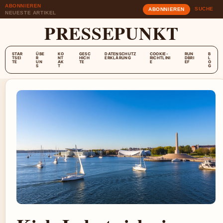
ABONNIEREN
SUCHE
ABONNIEREN
NEUESTE ARTIKEL
PRESSEPUNKT
STAR
ÜBE
KO
GESC
DATENSCHUTZ
COOKIE-
RUN
B
TSEI
R
NT
HICH
ERKLÄRUNG
RICHTLINI
DBRI
L
TE
UN
AK
TE
E
EF
O
S
T
G