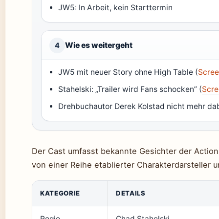
JW5: In Arbeit, kein Starttermin
Wie es weitergeht
4
JW5 mit neuer Story ohne High Table (
Scre
Stahelski: „Trailer wird Fans schocken” (
Scre
Drehbuchautor Derek Kolstad nicht mehr dab
Der Cast umfasst bekannte Gesichter der Actio
von einer Reihe etablierter Charakterdarsteller
KATEGORIE
DETAILS
Regie
Chad Stahelski