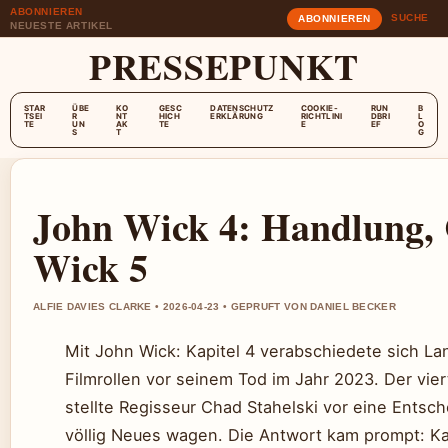
ABONNIEREN
SUCHE
ABONNIEREN
NEUESTE ARTIKEL
PRESSEPUNKT
STAR
ÜBE
KO
GESC
DATENSCHUTZ
COOKIE-
RUN
B
TSEI
R
NT
HICH
ERKLÄRUNG
RICHTLINI
DBRI
L
TE
UN
AK
TE
E
EF
O
S
T
G
John Wick 4: Handlung, 
Wick 5
ALFIE DAVIES CLARKE • 2026-04-23 • GEPRUFT VON DANIEL BECKER
Mit John Wick: Kapitel 4 verabschiedete sich La
Filmrollen vor seinem Tod im Jahr 2023. Der vie
stellte Regisseur Chad Stahelski vor eine Entsc
völlig Neues wagen. Die Antwort kam prompt: Kap