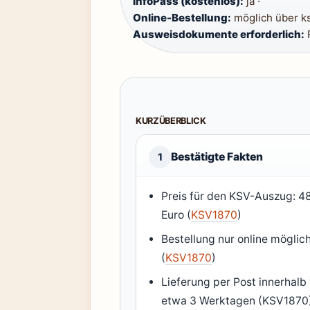
InfoPass (kostenlos):
ja ·
Online-Bestellung:
möglich über ksv
Ausweisdokumente erforderlich:
R
KURZÜBERBLICK
Bestätigte Fakten
1
Preis für den KSV-Auszug: 4
Euro (
KSV1870
)
Bestellung nur online möglic
(
KSV1870
)
Lieferung per Post innerhalb
etwa 3 Werktagen (KSV1870