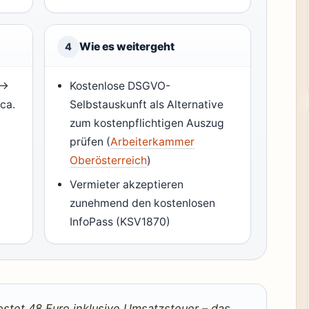
Wie es weitergeht
4
 →
Kostenlose DSGVO-
ca.
Selbstauskunft als Alternative
zum kostenpflichtigen Auszug
prüfen (
Arbeiterkammer
Oberösterreich
)
Vermieter akzeptieren
zunehmend den kostenlosen
InfoPass (KSV1870)
stet 48 Euro inklusive Umsatzsteuer – das