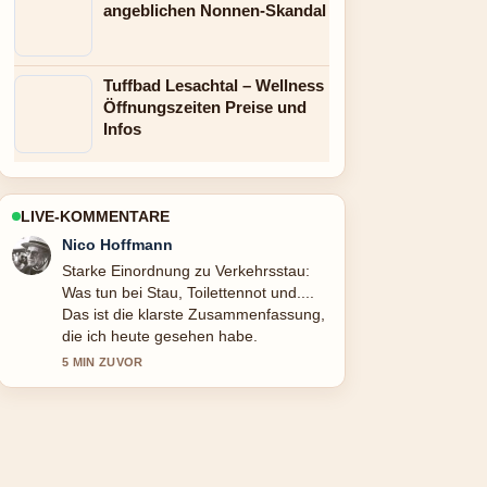
angeblichen Nonnen-Skandal
Tuffbad Lesachtal – Wellness
Öffnungszeiten Preise und
Infos
LIVE-KOMMENTARE
Hannah Weber
Verfolge Flohmarkt Wien heute: alle
geöffneten Märkte genau – schaetze
den ausgewogenen Ton hier.
7 MIN ZUVOR