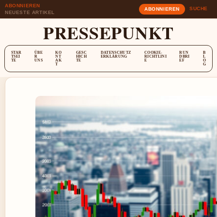
ABONNIEREN
SUCHE
ABONNIEREN
NEUESTE ARTIKEL
PRESSEPUNKT
STAR
ÜBE
KO
GESC
DATENSCHUTZ
COOKIE-
RUN
B
TSEI
R
NT
HICH
ERKLÄRUNG
RICHTLINI
DBRI
L
TE
UNS
AK
TE
E
EF
O
T
G