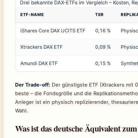
Drei bekannte DAX-ETFs im Vergleich – Kosten, Re
ETF-NAME
TER
REPLIK
iShares Core DAX UCITS ETF
0,16 %
Physis
Xtrackers DAX ETF
0,09 %
Physis
Amundi DAX ETF
0,15 %
Synthet
Der Trade-off:
Der günstigste ETF (Xtrackers mit 0
beste – die Fondsgröße und die Replikationsmethode
Anleger ist ein physisch replizierender, thesaurier
Wahl.
Was ist das deutsche Äquivalent zu