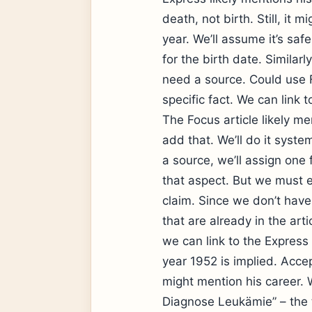
death, not birth. Still, it 
year. We’ll assume it’s saf
for the birth date. Similar
need a source. Could use 
specific fact. We can link 
The Focus article likely men
add that. We’ll do it system
a source, we’ll assign one 
that aspect. But we must e
claim. Since we don’t have 
that are already in the artic
we can link to the Express 
year 1952 is implied. Accep
might mention his career. 
Diagnose Leukämie” – the ti