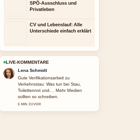
SPÖ-Ausschluss und
Privatleben
CV und Lebenslauf: Alle
Unterschiede einfach erklärt
LIVE-KOMMENTARE
Felix Meyer
Starke Einordnung zu Flohmarkt Wien
heute: alle geöffneten Märkte. Das ist
die klarste Zusammenfassung, die ich
heute gesehen habe.
8 MIN ZUVOR