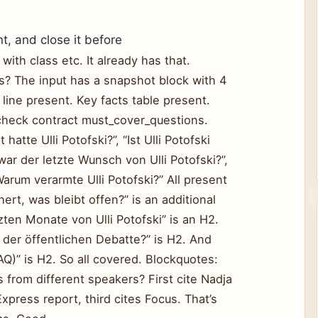
t, and close it before
with class etc. It already has that.
s? The input has a snapshot block with 4
 line present. Key facts table present.
check contract must_cover_questions.
atte Ulli Potofski?”, “Ist Ulli Potofski
ar der letzte Wunsch von Ulli Potofski?”,
“Warum verarmte Ulli Potofski?” All present
ert, was bleibt offen?” is an additional
tzten Monate von Ulli Potofski” is an H2.
 der öffentlichen Debatte?” is H2. And
AQ)” is H2. So all covered. Blockquotes:
 from different speakers? First cite Nadja
press report, third cites Focus. That’s