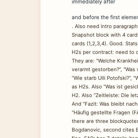
immediately after
and before the first elemen
. Also need intro paragraph 
Snapshot block with 4 card
cards (1,2,3,4). Good. Stats
H2s per contract: need to 
They are: “Welche Krankheit h
verarmt gestorben?”, “Was w
“Wie starb Ulli Potofski?”, 
as H2s. Also “Was ist gesich
H2. Also “Zeitleiste: Die le
And “Fazit: Was bleibt nach
“Häufig gestellte Fragen (F
there are three blockquotes
Bogdanovic, second cites Ex