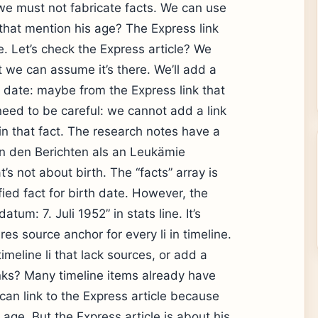
we must not fabricate facts. We can use
 that mention his age? The Express link
e. Let’s check the Express article? We
t we can assume it’s there. We’ll add a
h date: maybe from the Express link that
eed to be careful: we cannot add a link
in that fact. The research notes have a
 in den Berichten als an Leukämie
’s not about birth. The “facts” array is
ied fact for birth date. However, the
atum: 7. Juli 1952” in stats line. It’s
ires source anchor for every li in timeline.
meline li that lack sources, or add a
inks? Many timeline items already have
e can link to the Express article because
 age. But the Express article is about his