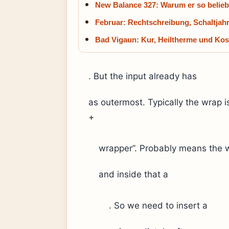
New Balance 327: Warum er so beliebt
Februar: Rechtschreibung, Schaltjahr
Bad Vigaun: Kur, Heiltherme und Kos
. But the input already has
as outermost. Typically the wrap is
+
wrapper”. Probably means the w
and inside that a
. So we need to insert a