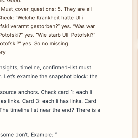
ems. Good.
 Must_cover_questions: 5. They are all
heck: “Welche Krankheit hatte Ulli
otofski verarmt gestorben?” yes. “Was war
otofski?” yes. “Wie starb Ulli Potofski?”
otofski?” yes. So no missing.
ery
nsights, timeline, confirmed-list must
 Let’s examine the snapshot block: the
 source anchors. Check card 1: each li
has links. Card 3: each li has links. Card
 The timeline list near the end? There is a
 some don’t. Example: “