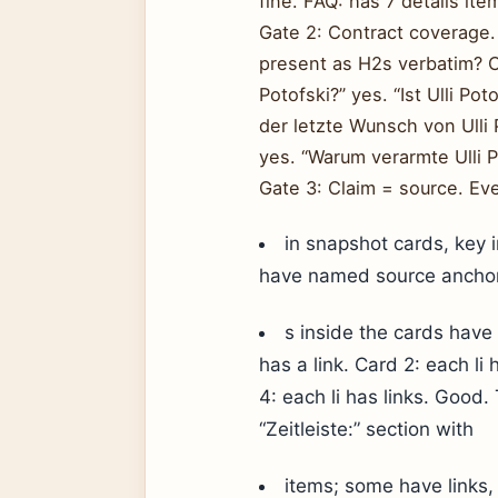
fine. FAQ: has 7 details it
Gate 2: Contract coverage.
present as H2s verbatim? C
Potofski?” yes. “Ist Ulli P
der letzte Wunsch von Ulli P
yes. “Warum verarmte Ulli P
Gate 3: Claim = source. Ev
in snapshot cards, key i
have named source anchor.
s inside the cards have
has a link. Card 2: each li 
4: each li has links. Good.
“Zeitleiste:” section with
items; some have links,