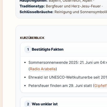
Hauptregionen:
Bayern, Österreich, Alpen ·
Traditionstyp:
Bergfeuer und Herz-Jesu-Feuer ·
Schlüsselbräuche:
Reinigung und Sonnensymboli
KURZÜBERBLICK
Bestätigte Fakten
1
Sommersonnenwende 2025: 21. Juni um 04
(
Radio Arabella
)
Ehrwald ist UNESCO-Weltkulturerbe seit 201
Petersfeuer finden am 29. Juni statt (
Gipfelf
Was unklar ist
2