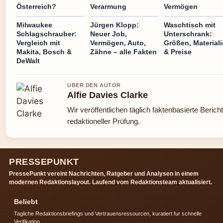
Österreich?
Verarmung
Vermögen
Milwaukee
Jürgen Klopp:
Waschtisch mit
Schlagschrauber:
Neuer Job,
Unterschrank:
Vergleich mit
Vermögen, Auto,
Größen, Material
Makita, Bosch &
Zähne – alle Fakten
& Preise
DeWalt
UBER DEN AUTOR
Alfie Davies Clarke
Wir veröffentlichen täglich faktenbasierte Berich
redaktioneller Prüfung.
PRESSEPUNKT
PressePunkt vereint Nachrichten, Ratgeber und Analysen in einem
modernen Redaktionslayout. Laufend vom Redaktionsteam aktualisiert.
Beliebt
Tagliche Redaktionsbriefings und Vertrauensressourcen, kuratiert fur schnelle
Verifikation.