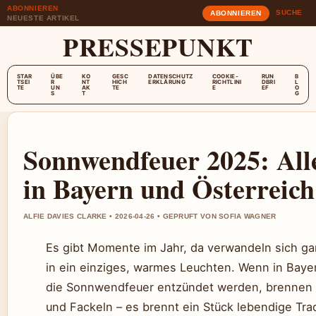
ABONNIEREN
SUCHE
ABONNIEREN
NEUESTE ARTIKEL
PRESSEPUNKT
STAR
ÜBE
KO
GESC
DATENSCHUTZ
COOKIE-
RUN
B
TSEI
R
NT
HICH
ERKLÄRUNG
RICHTLINI
DBRI
L
TE
UN
AK
TE
E
EF
O
S
T
G
Sonnwendfeuer 2025: All
in Bayern und Österreich
ALFIE DAVIES CLARKE • 2026-04-26 • GEPRUFT VON SOFIA WAGNER
Es gibt Momente im Jahr, da verwandeln sich g
in ein einziges, warmes Leuchten. Wenn in Baye
die Sonnwendfeuer entzündet werden, brennen n
und Fackeln – es brennt ein Stück lebendige Trad